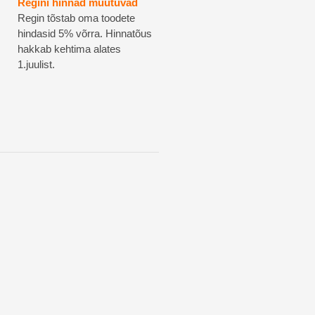
Regini hinnad muutuvad
Regin tõstab oma toodete
hindasid 5% võrra. Hinnatõus
hakkab kehtima alates
1.juulist.