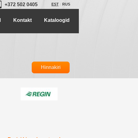
+372 502 0405
EST
RUS
d
Kontakt
Kataloogid
Hinnakiri