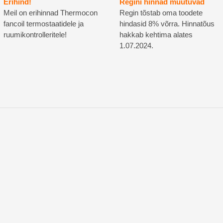
Erihind!
Regini hinnad muutuvad
Meil on erihinnad Thermocon
Regin tõstab oma toodete
fancoil termostaatidele ja
hindasid 8% võrra. Hinnatõus
ruumikontrolleritele!
hakkab kehtima alates
1.07.2024.