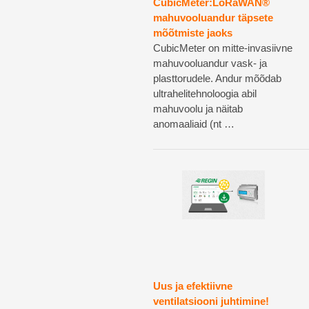
CubicMeter:LoRaWAN®
mahuvooluandur täpsete
mõõtmiste jaoks
CubicMeter on mitte-invasiivne
mahuvooluandur vask- ja
plasttorudele. Andur mõõdab
ultrahelitehnoloogia abil
mahuvoolu ja näitab
anomaaliaid (nt …
Uus ja efektiivne
ventilatsiooni juhtimine!