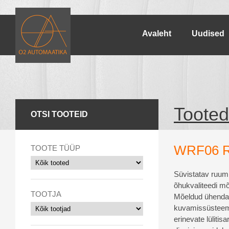
Avaleht
Uudised
Tooted
OTSI TOOTEID
WRF06 
TOOTE TÜÜP
Süvistatav ruumi
õhukvaliteedi mõ
TOOTJA
Mõeldud ühendam
kuvamissüsteemi
erinevate lülitisa