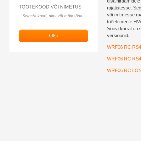
disainiraamidele 
TOOTEKOOD VÕI NIMETUS
rajatistesse. Se
või mitmesse raa
tööelemente HV
Soovi korral on 
versioonid.
WRF06 RC RS4
WRF06 RC RS4
WRF06 RC LO