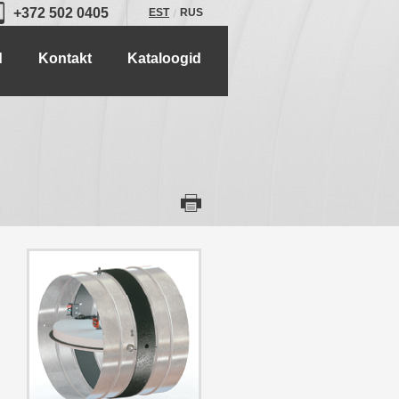
+372 502 0405
EST
RUS
d
Kontakt
Kataloogid