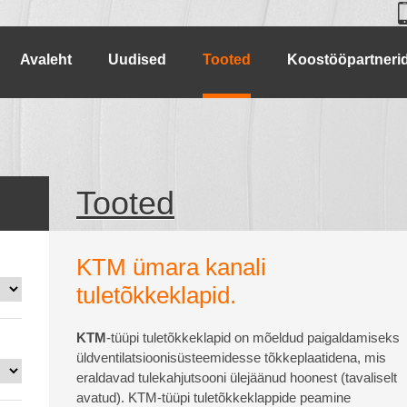
Avaleht
Uudised
Tooted
Koostööpartneri
Tooted
KTM ümara kanali
tuletõkkeklapid.
KTM
-tüüpi tuletõkkeklapid on mõeldud paigaldamiseks
üldventilatsioonisüsteemidesse tõkkeplaatidena, mis
eraldavad tulekahjutsooni ülejäänud hoonest (tavaliselt
avatud). KTM-tüüpi tuletõkkeklappide peamine