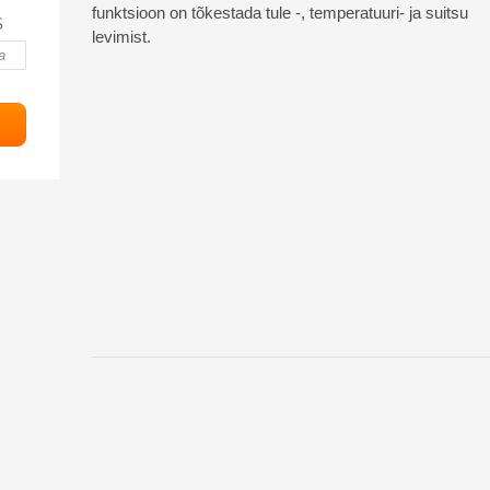
funktsioon on tõkestada tule -, temperatuuri- ja suitsu
S
levimist.