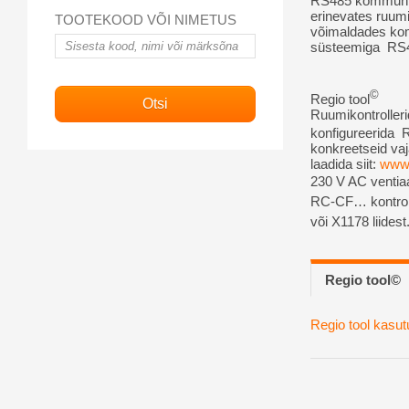
RS485 kommunika
erinevates ruum
TOOTEKOOD VÕI NIMETUS
võimaldades k
süsteemiga RS48
©
Regio tool
Ruumikontrolleri
konfigureerida R
konkreetseid vaj
laadida siit:
www.
230 V AC ventiaa
RC-CF… kontroll
või X1178 liidest
Regio tool©
Regio tool kasut