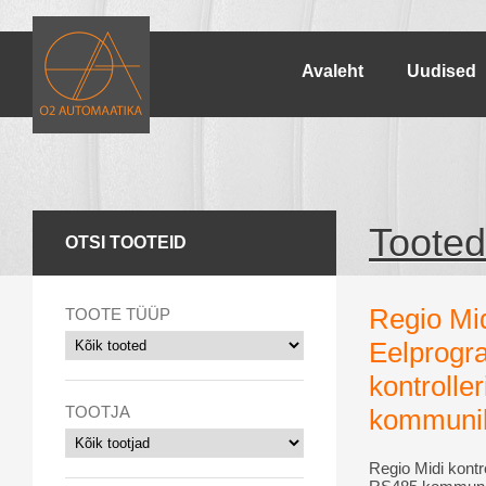
Avaleht
Uudised
Tooted
OTSI TOOTEID
Regio Mid
TOOTE TÜÜP
Eelprogr
kontroller
TOOTJA
kommunik
Regio Midi kontro