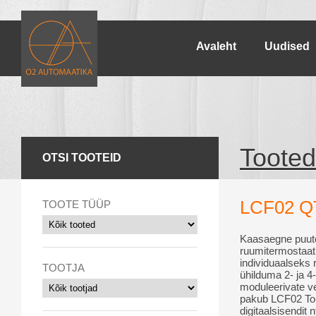
Avaleht
Uudised
Tooted
OTSI TOOTEID
LCF02 Q
TOOTE TÜÜP
Kaasaegne puutet
ruumitermostaat
individuaalseks 
TOOTJA
ühilduma 2- ja 4-
moduleerivate ve
pakub LCF02 Tou
digitaalsisendit 