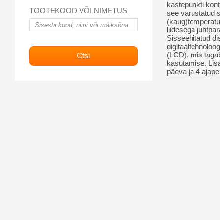
kastepunkti kont
TOOTEKOOD VÕI NIMETUS
see varustatud s
(kaug)temperatu
liidesega juhtpa
Sisseehitatud d
digitaaltehnoloo
(LCD), mis tagab 
kasutamise.
Lis
päeva ja 4 ajape