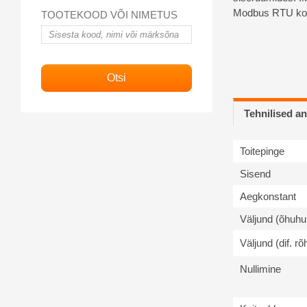
Modbus RTU kom
TOOTEKOOD VÕI NIMETUS
Tehnilised 
Toitepinge
Sisend
Aegkonstant
Väljund (õhuhu
Väljund (dif. rõ
Nullimine