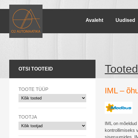
Avaleht
Uudised
Tooted
OTSI TOOTEID
IML – õh
TOOTE TÜÜP
TOOTJA
IML on mõeldud
kontrollimiseks 
siseruumides. I