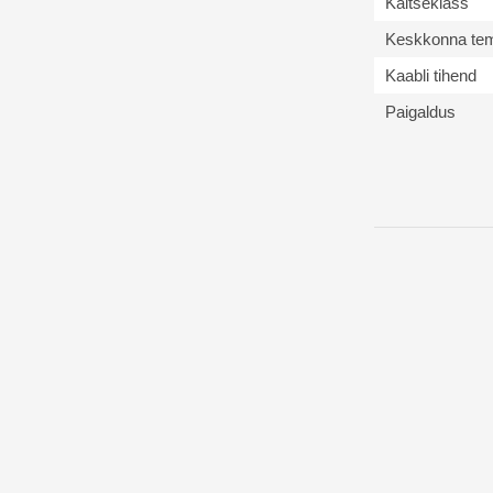
Kaitseklass
Keskkonna tem
Kaabli tihend
Paigaldus