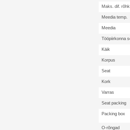
Maks. dif. rõhk
Meedia temp.
Meedia
Tööpiirkonna 
Käik
Korpus
Seat
Kork
Varras
Seat packing
Packing box
O-rõngad