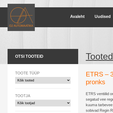
Avaleht
Uudised
Tooted
OTSI TOOTEID
ETRS – 3-
TOOTE TÜÜP
pronks
ETRS
ventiilid
o
TOOTJA
segatud
vee
reg
kuuma tarbevee
sobivad
Regin
R